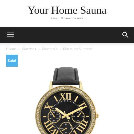
Your Home Sauna
Your Home Sauna
Home
Watches
Women's
Platinum Numeral
Sale!