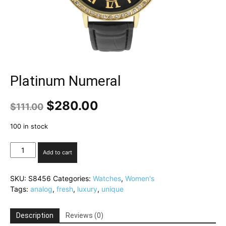
Platinum Numeral
$
280.00
$
111.00
100 in stock
Platinum
Add to cart
Numeral
quantity
SKU:
S8456
Categories:
Watches
,
Women's
Tags:
analog
,
fresh
,
luxury
,
unique
Description
Reviews (0)