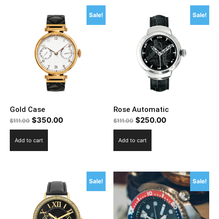
Sale!
Sale!
Gold Case
Rose Automatic
$
350.00
$
250.00
$
111.00
$
111.00
Add to cart
Add to cart
Sale!
Sale!